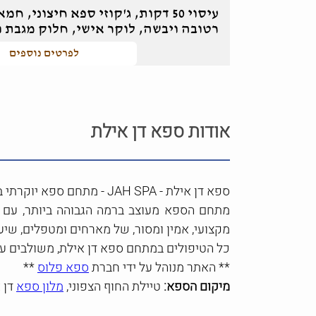
עיסוי 50 דקות, ג'קוזי ספא חיצוני,
רטובה ויבשה, לוקר אישי, חלוק מגבת ו
לפרטים נוספים
אודות ספא דן אילת
ספא דן אילת - JAH SPA - מתחם ספא יוקרתי במלון דן אילת!
מתחם הספא מעוצב ברמה הגבוהה ביותר, עם תאו
מקצועי, אמין ומסור, של מארחים ומטפלים, שי
כל הטיפולים במתחם ספא דן אילת, משולבים עם חומרי טיפוח איכותיים מאוד, של בי
** האתר מנוהל על ידי חברת
ספא פלוס
**
מיקום הספא:
טיילת החוף הצפוני,
מלון ספא
דן 